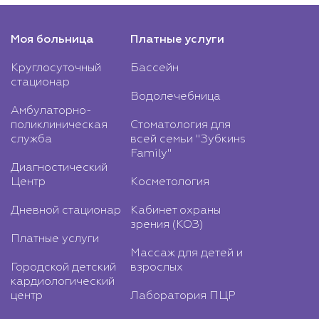
Моя больница
Платные услуги
Круглосуточный
Бассейн
стационар
Водолечебница
Амбулаторно-
поликлиническая
Стоматология для
служба
всей семьи "Зубкинs
Family"
Диагностический
Центр
Косметология
Дневной стационар
Кабинет охраны
зрения (КОЗ)
Платные услуги
Массаж для детей и
Городской детский
взрослых
кардиологический
центр
Лаборатория ПЦР