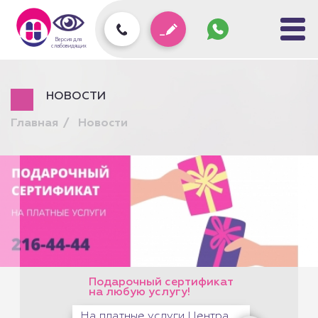
Задать
вопрос
колл-
Версия для
центру
слабовидящих
НОВОСТИ
Главная
Новости
Подарочный сертификат
на любую услугу!
На платные услуги Центра