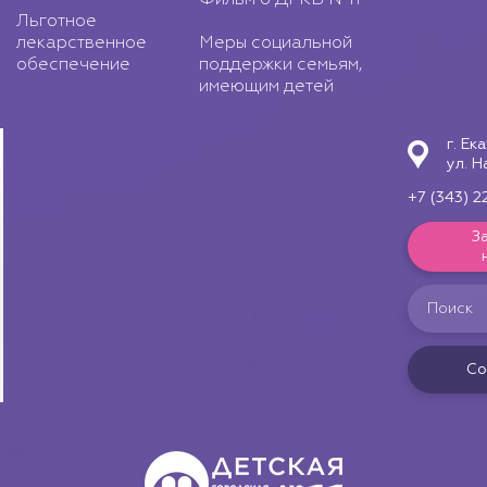
Льготное
лекарственное
Меры социальной
обеспечение
поддержки семьям,
имеющим детей
г. Ек
ул. Н
+7 (343) 2
З
Со