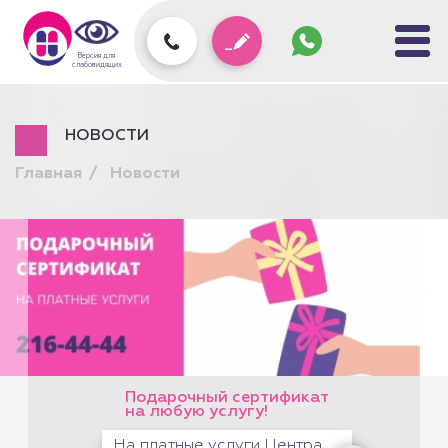
Задать
вопрос
колл-
Версия для
центру
слабовидящих
НОВОСТИ
Главная
Новости
Подарочный сертификат
на любую услугу!
На платные услуги Центра