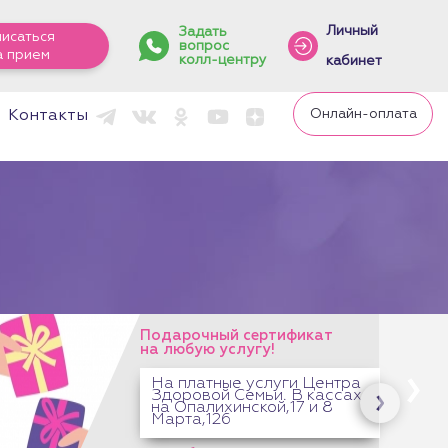
Личный
Задать
писаться
вопрос
а прием
колл-центру
кабинет
Онлайн-оплата
Контакты
 сертификат
слугу!
е услуги Центра
Семьи. В кассах
инской,17 и 8