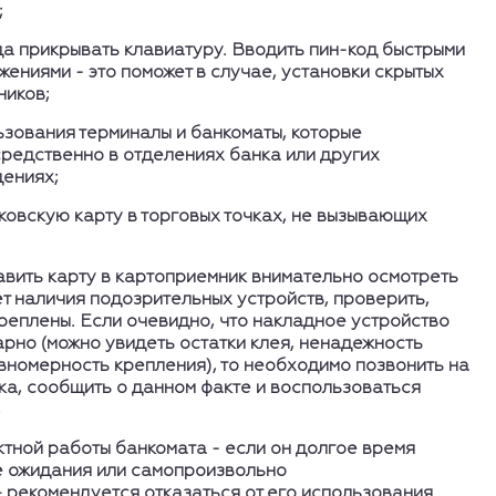
;
да прикрывать клавиатуру. Вводить пин-код быстрыми
ениями - это поможет в случае, установки скрытых
иков;
ьзования терминалы и банкоматы, которые
редственно в отделениях банка или других
ениях;
ковскую карту в торговых точках, не вызывающих
тавить карту в картоприемник внимательно осмотреть
т наличия подозрительных устройств, проверить,
реплены. Если очевидно, что накладное устройство
рно (можно увидеть остатки клея, ненадежность
вномерность крепления), то необходимо позвонить на
ка, сообщить о данном факте и воспользоваться
;
ктной работы банкомата - если он долгое время
е ожидания или самопроизвольно
рекомендуется отказаться от его использования.