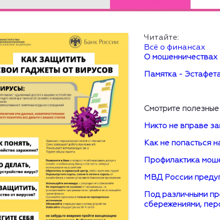
Подробнее
Читайте:
Всё о финансах
О мошенничествах 
Памятка - Эстафет
Смотрите полезные
Никто не вправе з
Как не попасться н
Профилактика мош
МВД России предуп
Под различными пр
сбережениями, пер