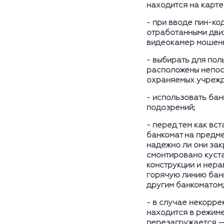
находится на карте
-
при вводе пин-ко
отработанными движ
видеокамер мошенн
-
выбирать для пол
расположены непос
охраняемых учрежд
-
использовать бан
подозрений;
-
перед тем как вс
банкомат на предме
надежно ли они зак
смонтировано куста
конструкции и нера
горячую линию бан
другим банкоматом
-
в случае некорре
находится в режим
перезагружается — 