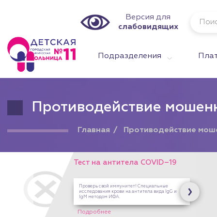
Версия для
слабовидящих
Подразделения
Плат
Противодействие мошен
Главная
Противодействие мош
нтитела COVID–19
иммунитет! Специальные
рови на антитела вида IgG и
ФА.