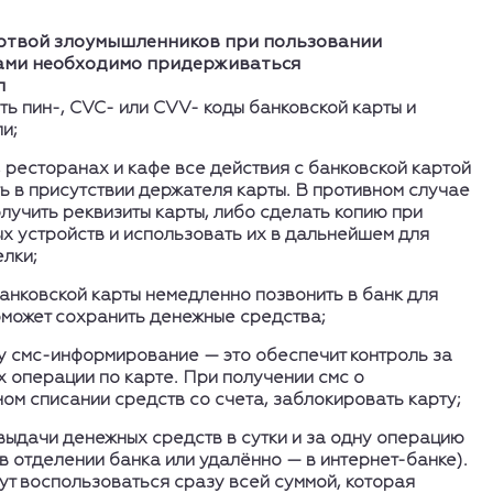
ертвой злоумышленников при пользовании
ами необходимо придерживаться
л
ь пин-, СVC- или CVV- коды банковской карты и
и;
, ресторанах и кафе все действия с банковской картой
 в присутствии держателя карты. В противном случае
лучить реквизиты карты, либо сделать копию при
х устройств и использовать их в дальнейшем для
лки;
банковской карты немедленно позвонить в банк для
оможет сохранить денежные средства;
у смс-информирование — это обеспечит контроль за
 операции по карте. При получении смс о
м списании средств со счета, заблокировать карту;
 выдачи денежных средств в сутки и за одну операцию
 в отделении банка или удалённо — в интернет-банке).
т воспользоваться сразу всей суммой, которая