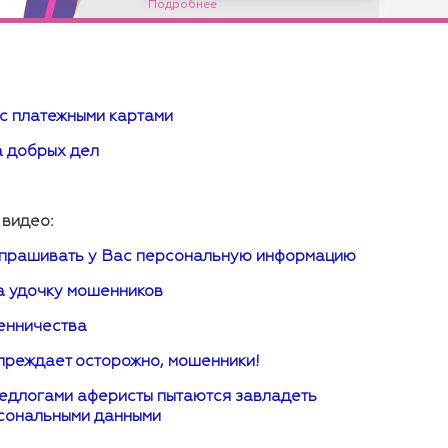
с платежными картами
а добрых дел
 видео:
апрашивать у Вас персональную информацию
а удочку мошенников
енничества
реждает осторожно, мошенники!
едлогами аферисты пытаются завладеть
сональными данными