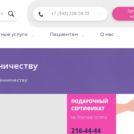
За
+7 (343) 228 59 33
н
ные услуги
Пациентам
О нас
ничеству
енничеству
Подарочный
на любую у
На платны
Здоровой 
на Опалих
Марта,126