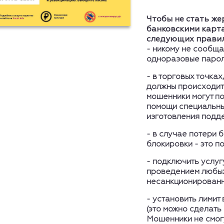
Чтобы не стать ж
банковскими карт
следующих прави
-
никому не сообщат
одноразовые парол
-
в торговых точках
должны происходить
мошенники могут по
помощи специальны
изготовления подде
-
в случае потери 
блокировки - это п
-
подключить услуг
проведением любых
несанкционированно
-
установить лимит
(это можно сделать
Мошенники не смогу