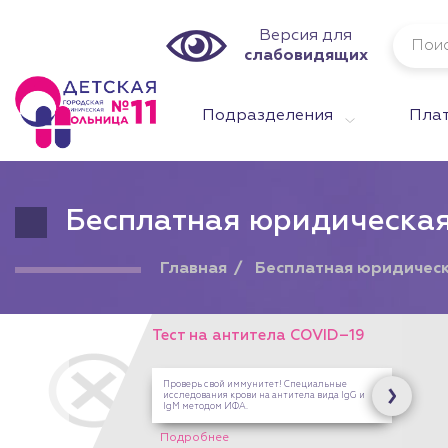
Версия для
слабовидящих
Подразделения
Плат
Бесплатная юридическа
Главная
Бесплатная юридичес
Тест на антитела COVID–19
Проверь свой иммунитет! Специальные
исследования крови на антитела вида IgG и
IgM методом ИФА.
Подробнее