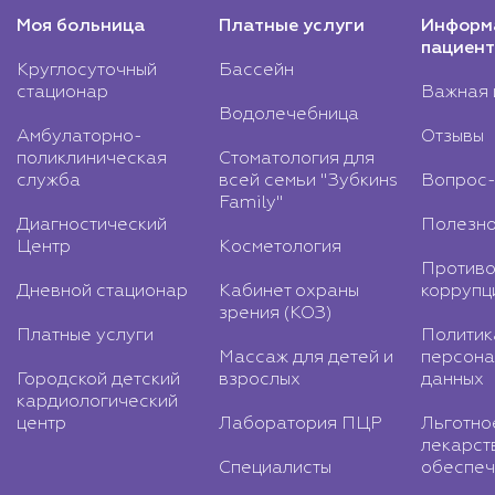
Моя больница
Платные услуги
Информ
пациент
Круглосуточный
Бассейн
стационар
Важная 
Водолечебница
Амбулаторно-
Отзывы
поликлиническая
Стоматология для
служба
всей семьи "Зубкинs
Вопрос-
Family"
Диагностический
Полезно
Центр
Косметология
Противо
Дневной стационар
Кабинет охраны
коррупц
зрения (КОЗ)
Платные услуги
Политик
Массаж для детей и
персона
Городской детский
взрослых
данных
кардиологический
центр
Лаборатория ПЦР
Льготно
лекарст
Специалисты
обеспеч