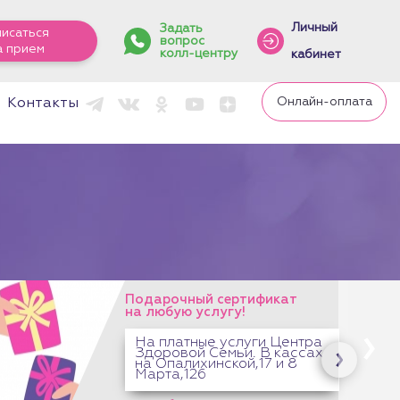
Личный
Задать
писаться
вопрос
а прием
колл-центру
кабинет
Онлайн-оплата
Контакты
Подарочный сертификат
на любую услугу!
На платные услуги Центра
Здоровой Семьи. В кассах
на Опалихинской,17 и 8
Марта,126