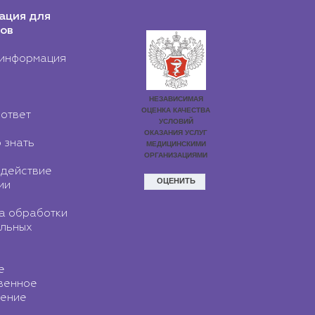
ация для
ов
информация
ответ
 знать
действие
ии
а обработки
льных
е
венное
ение