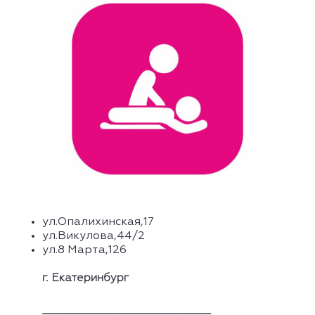
ул.Опалихинск
ул.Викулова,44/2
ул.8 Марта,126
г. Екатеринбург
________________________