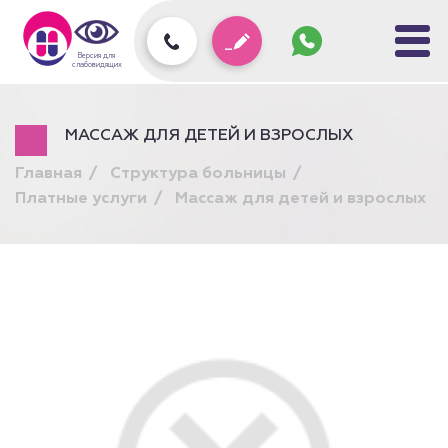
Задать
вопрос
колл-
Версия для
центру
слабовидящих
МАССАЖ ДЛЯ ДЕТЕЙ И ВЗРОСЛЫХ
Главная
Структура больницы
Платные услуги
Массаж для детей и взрослых
Подарочный сертификат
на любую услугу!