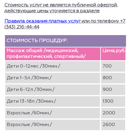
Стоимость услуг не является публичной офертой,
действующие цены уточняется в разделе
Правила оказания платных услу
г или по телефону +7
(343) 216-44-44
СТОИМОСТЬ ПРОЦЕДУР:
Массаж общий /медицинский,
Цена,руб.
профилактический, спортивный/
Дети 0-12мес /30мин./
700
Дети 1-5л /30мин./
800
Дети 6-12л /30мин./
900
Дети 13-18л /30мин./
1300
Взрослые /60мин./
2000
Взрослые /90мин./
2600