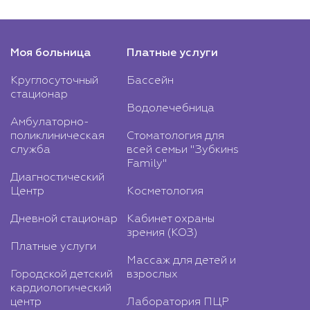
Моя больница
Платные услуги
Круглосуточный
Бассейн
стационар
Водолечебница
Амбулаторно-
поликлиническая
Стоматология для
служба
всей семьи "Зубкинs
Family"
Диагностический
Центр
Косметология
Дневной стационар
Кабинет охраны
зрения (КОЗ)
Платные услуги
Массаж для детей и
Городской детский
взрослых
кардиологический
центр
Лаборатория ПЦР