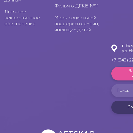
данных
Фильм о ДГКБ №11
Льготное
лекарственное
Меры социальной
обеспечение
поддержки семьям,
имеющим детей
г. Ек
ул. Н
+7 (343) 2
З
Со