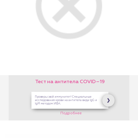
На платные услуги Центра
Здоровой Семьи. В кассах
на Опалихинской,17 и 8
Марта,126
Подробнее