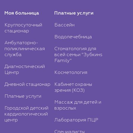
Моя больница
Платные услуги
Круглосуточный
Бассейн
стационар
Водолечебница
Амбулаторно-
поликлиническая
Стоматология для
служба
всей семьи "Зубкинs
Family"
Диагностический
Центр
Косметология
Дневной стационар
Кабинет охраны
зрения (КОЗ)
Платные услуги
Массаж для детей и
Городской детский
взрослых
кардиологический
центр
Лаборатория ПЦР
Специалисты