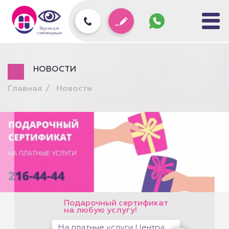
Задать
вопрос
колл-
Версия для
центру
слабовидящих
НОВОСТИ
Главная
Новости
Подарочный сертификат
на любую услугу!
На платные услуги Центра