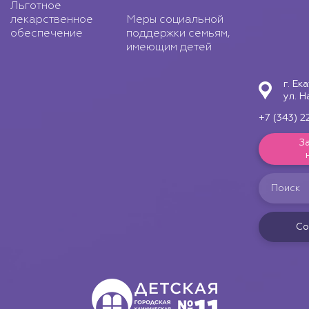
Льготное
лекарственное
Меры социальной
обеспечение
поддержки семьям,
имеющим детей
г. Ек
ул. Н
+7 (343) 2
З
Со