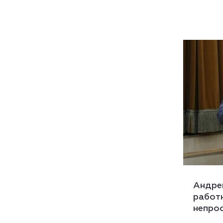
Андре
работ
непро