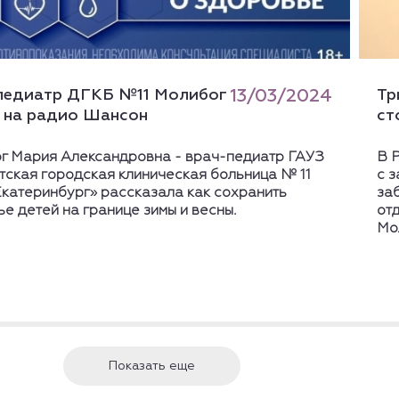
педиатр ДГКБ №11 Молибог
13/03/2024
Тр
 на радио Шансон
ст
г Мария Александровна - врач-педиатр ГАУЗ
В 
тская городская клиническая больница № 11
с 
Екатеринбург» рассказала как сохранить
за
е детей на границе зимы и весны.
от
Мо
Показать еще