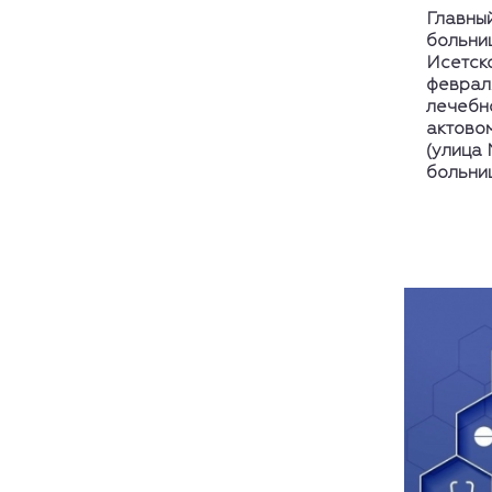
Главны
больни
Исетско
февраля
лечебно
актово
(улица 
больни