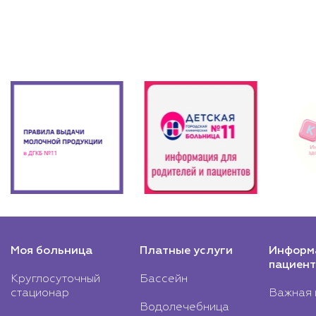
Моя больница
Платные услуги
Информ
пациент
Круглосуточный
Бассейн
стационар
Важная 
Водолечебница