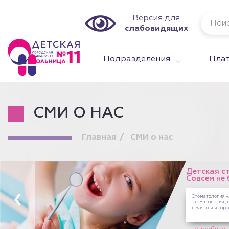
Версия для
слабовидящих
Подразделения
Плат
СМИ О НАС
Главная
СМИ о нас
Детская с
Совсем не 
Стоматология «З
стоматология д
лечиться и взр