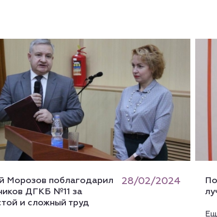
й Морозов поблагодарил
28/02/2024
По
ников ДГКБ №11 за
лу
стой и сложный труд
Ещ