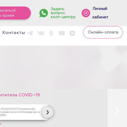
Личный
Задать
писаться
вопрос
а прием
колл-центру
кабинет
Онлайн-оплата
Контакты
антитела COVID–19
й иммунитет! Специальные
 крови на антитела вида IgG и
 ИФА.
е