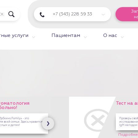
За
+7 (343) 228 59 33
н
ные услуги
Пациентам
О нас
томатология
Тест на 
больно!
убкинs Family» - это
Проверь сво
ля всей семьи. Здесь нравится
исследования
ослым и детям!
IgM методом
Подробне