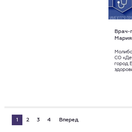
Врач-
Мария
Молибо
СО «Де
город 
здоровь
1
2
3
4
Вперед