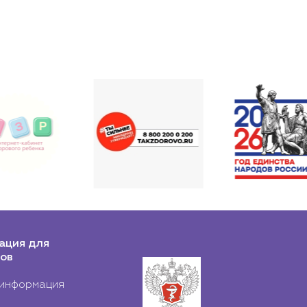
ация для
ов
информация