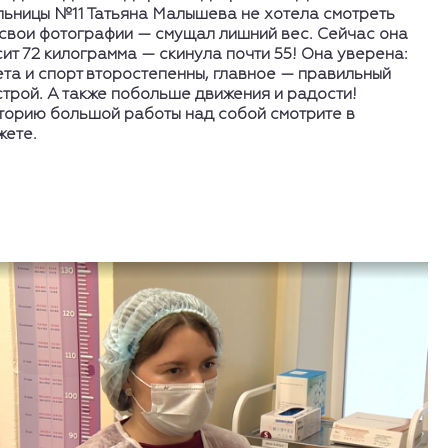
льницы №11 Татьяна Малышева не хотела смотреть
 свои фотографии — смущал лишний вес. Сейчас она
ит 72 килограмма — скинула почти 55! Она уверена:
ета и спорт второстепенны, главное — правильный
строй. А также побольше движения и радости!
торию большой работы над собой смотрите в
жете.