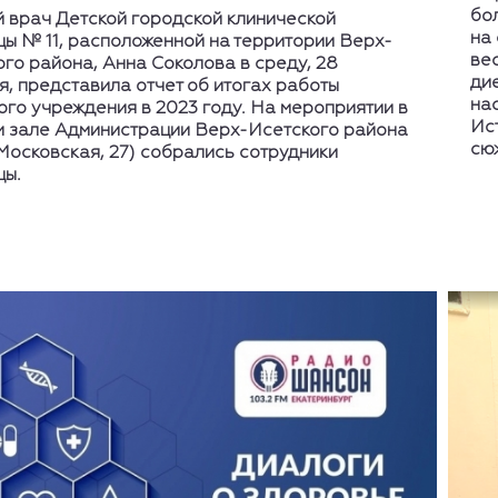
бо
й врач Детской городской клинической
на
цы № 11, расположенной на территории Верх-
вес
го района, Анна Соколова в среду, 28
ди
, представила отчет об итогах работы
на
го учреждения в 2023 году. На мероприятии в
Ис
м зале Администрации Верх-Исетского района
сю
Московская, 27) собрались сотрудники
цы.