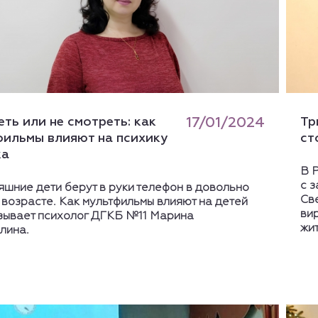
ть или не смотреть: как
17/01/2024
Тр
фильмы влияют на психику
ст
ка
В 
с 
шние дети берут в руки телефон в довольно
Св
возрасте. Как мультфильмы влияют на детей
ви
зывает психолог ДГКБ №11 Марина
жи
лина.