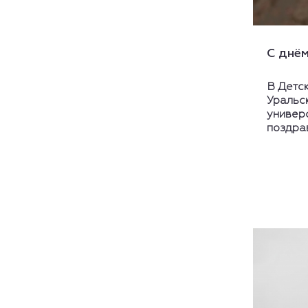
С днём
В Детс
Уральс
универс
поздрав