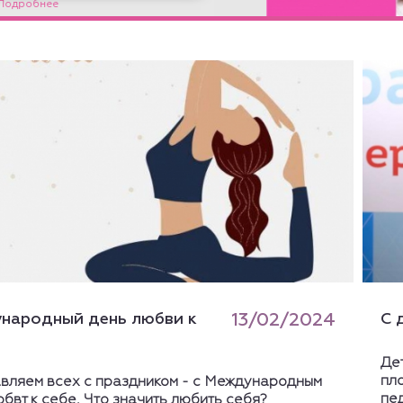
народный день любви к
13/02/2024
С 
Де
пл
вляем всех с праздником - с Международным
пе
бвт к себе. Что значить любить себя?