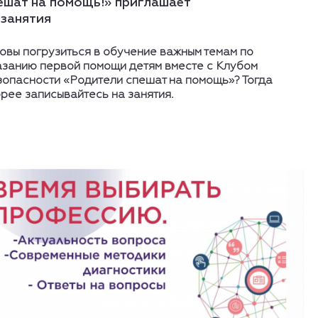
ешат на помощь!» приглашает
 занятия
товы погрузиться в обучение важным темам по
азанию первой помощи детям вместе с Клубом
зопасности «Родители спешат на помощь»? Тогда
орее записывайтесь на занятия.