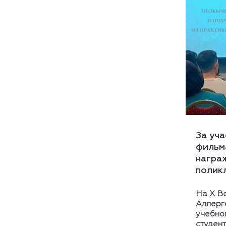
За уча
фильм
награ
полик
На Х В
Аллерг
учебно
студент