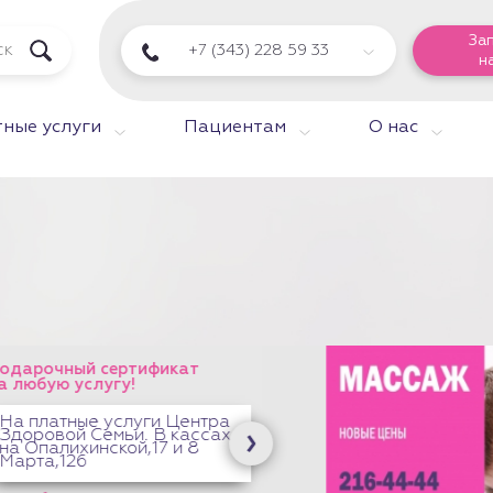
За
+7 (343) 228 59 33
н
ные услуги
Пациентам
О нас
й сертификат
услугу!
ые услуги Центра
 Семьи. В кассах
хинской,17 и 8
6