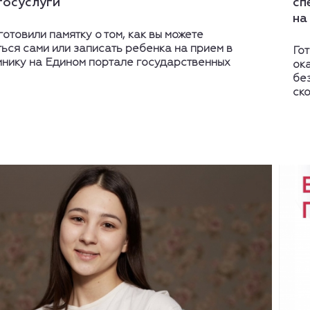
госуслуги
сп
на
отовили памятку о том, как вы можете
ься сами или записать ребенка на прием в
Го
инику на Едином портале государственных
ок
бе
ск