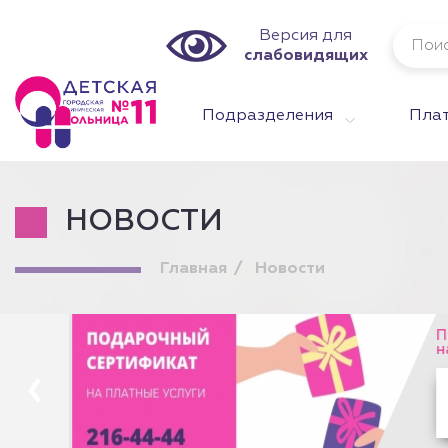
Версия для
слабовидящих
Подразделения
Плат
НОВОСТИ
Главная
Новости
Подарочны
на любую 
На платн
Здоровой
на Опали
Марта,12