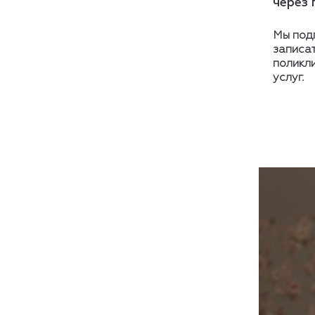
через 
Мы подг
записат
поликл
услуг.