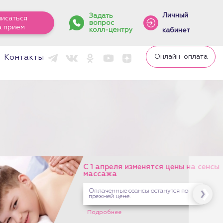
Личный
Задать
писаться
вопрос
а прием
колл-центру
кабинет
Онлайн-оплата
Контакты
С 1 апреля изменятся цены на сенсы
массажа
Оплаченные сеансы останутся по
прежней цене.
Подробнее