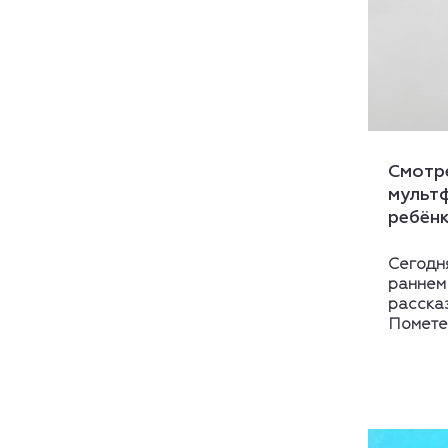
Смотре
мульт
ребён
Сегодня
раннем 
расска
Помете