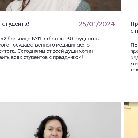
 студента!
25/01/2024
Пр
с 
кой больнице №11 работают 30 студентов
кого государственного медицинского
Пр
итета. Сегодня мы от всей души хотим
пр
ить всех студентов с праздником!
рад
кла
тех