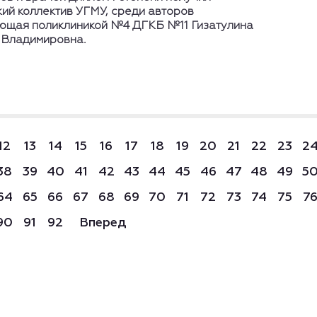
ий коллектив УГМУ, среди авторов
ющая поликлиникой №4 ДГКБ №11 Гизатулина
 Владимировна.
12
13
14
15
16
17
18
19
20
21
22
23
2
38
39
40
41
42
43
44
45
46
47
48
49
5
64
65
66
67
68
69
70
71
72
73
74
75
7
90
91
92
Вперед