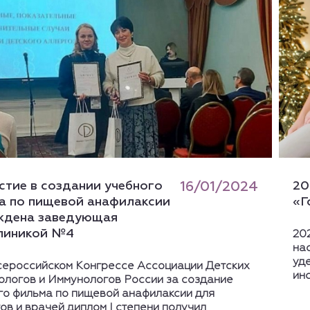
стие в создании учебного
16/01/2024
20
а по пищевой анафилаксии
«Г
ждена заведующая
линикой №4
20
на
уд
сероссийском Конгрессе Ассоциации Детских
ин
ологов и Иммунологов России за создание
го фильма по пищевой анафилаксии для
ов и врачей диплом I степени получил