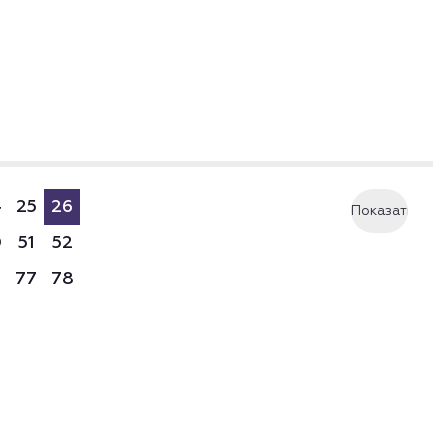
4
25
26
Показать
0
51
52
еще
6
77
78