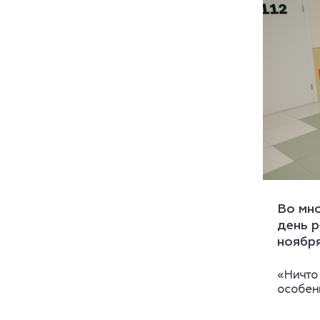
Во мн
день р
ноябр
«Ничто 
особен