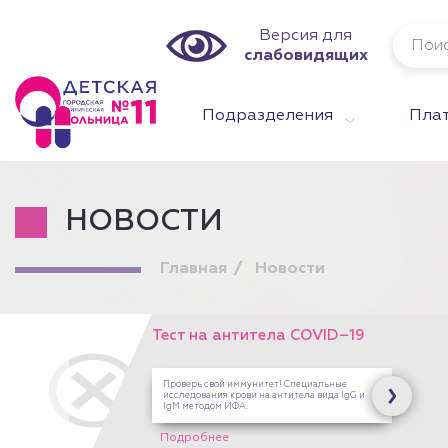
Версия для
слабовидящих
Подразделения
Плат
НОВОСТИ
Главная
Новости
Подарочны
на любую 
На платн
Здоровой
на Опали
Марта,12