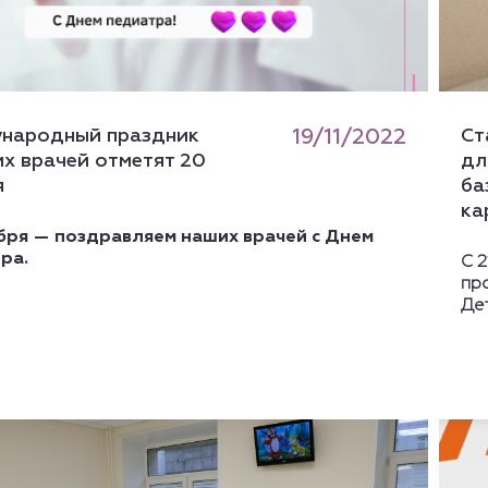
народный праздник
19/11/2022
Ст
х врачей отметят 20
дл
я
ба
ка
бря — поздравляем наших врачей с Днем
ра.
С 2
пр
Де