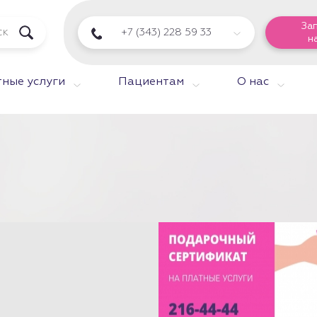
За
+7 (343) 228 59 33
н
ные услуги
Пациентам
О нас
й сертификат
услугу!
ые услуги Центра
 Семьи. В кассах
хинской,17 и 8
6