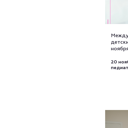
Между
детски
ноябр
20 ноя
педиат