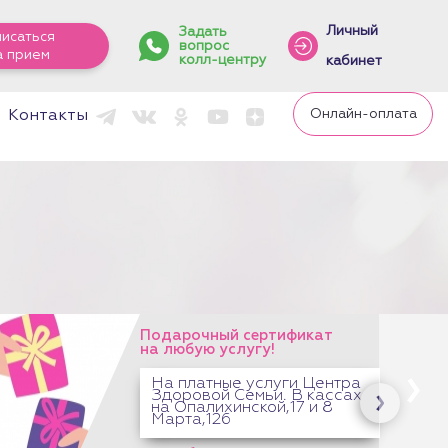
Личный
Задать
писаться
вопрос
а прием
колл-центру
кабинет
Онлайн-оплата
Контакты
С 1 апреля изменятся цены на сенсы
массажа
Оплаченные сеансы останутся по
прежней цене.
Подробнее