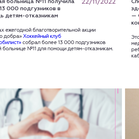
ая больница №11 получила
22/11/2022
Сп
13 000 подгузников в
зд
ь детям-отказникам
— 
ко
ах ежегодной благотворительной акции
о добра»
Хоккейный клуб
Эт
обилист»
собрал более 13 000 подгузников
ме
й больнице №11 для помощи детям-отказникам.
ре
ка