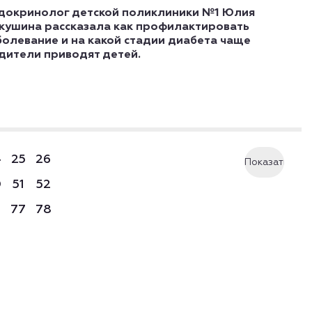
докринолог детской поликлиники №1 Юлия
кушина рассказала как профилактировать
болевание и на какой стадии диабета чаще
дители приводят детей.
4
25
26
Показать
0
51
52
еще
6
77
78