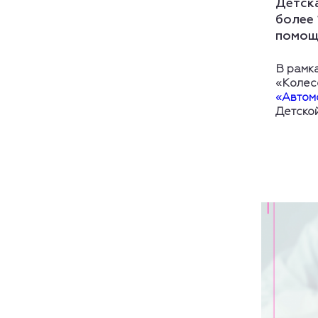
Детск
более 
помощ
В рамк
«Колес
«Автом
Детско