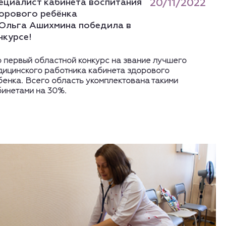
ециалист кабинета воспитания
20/11/2022
орового ребёнка
Ольга Ашихмина победила в
нкурсе!
о первый областной конкурс на звание лучшего
дицинского работника кабинета здорового
бенка. Всего область укомплектована такими
бинетами на 30%.