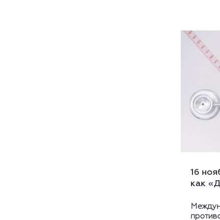
16 ноя
как «Д
Междун
против