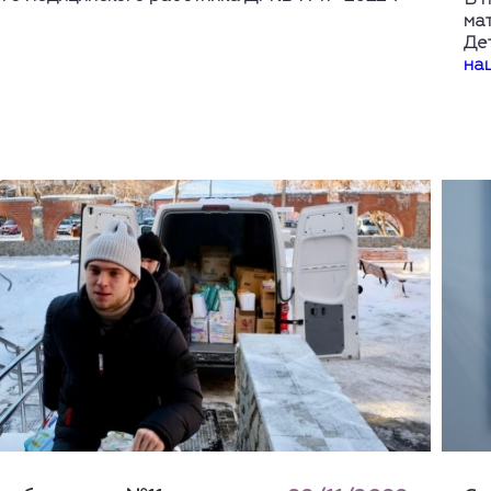
В 
ма
Де
на