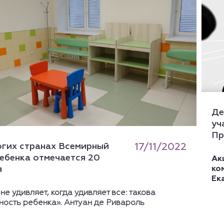
Де
уч
Пр
огих странах Всемирный
17/11/2022
ебенка отмечается 20
Ак
ко
я
Ек
не удивляет, когда удивляет все: такова
ность ребенка». Антуан де Ривароль