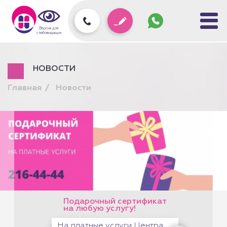
Задать
вопрос
колл-
Версия для
центру
слабовидящих
НОВОСТИ
Главная
Новости
Подарочный сертификат
на любую услугу!
На платные услуги Центра