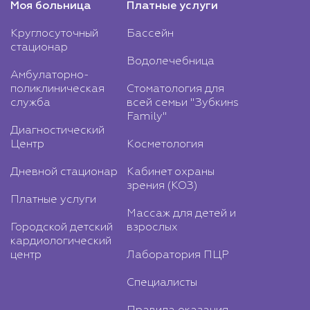
Моя больница
Платные услуги
Круглосуточный
Бассейн
стационар
Водолечебница
Амбулаторно-
поликлиническая
Стоматология для
служба
всей семьи "Зубкинs
Family"
Диагностический
Центр
Косметология
Дневной стационар
Кабинет охраны
зрения (КОЗ)
Платные услуги
Массаж для детей и
Городской детский
взрослых
кардиологический
центр
Лаборатория ПЦР
Специалисты