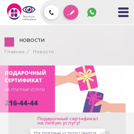
Задать
вопрос
колл-
Версия для
центру
слабовидящих
НОВОСТИ
Главная
Новости
Подарочный сертификат
на любую услугу!
На платные услуги Центра