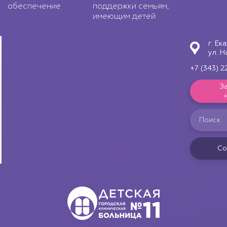
обеспечение
поддержки семьям,
имеющим детей
г. Ек
ул. Н
+7 (343) 2
З
Со