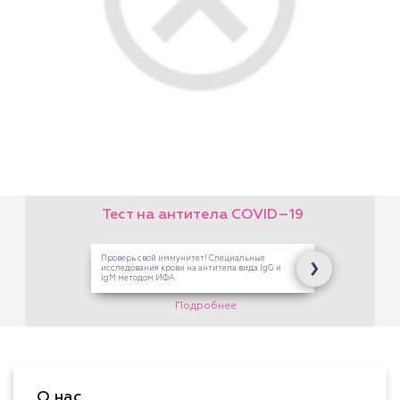
Здоровой Семьи. В кассах
на Опалихинской,17 и 8
Марта,126
Подробнее
О нас