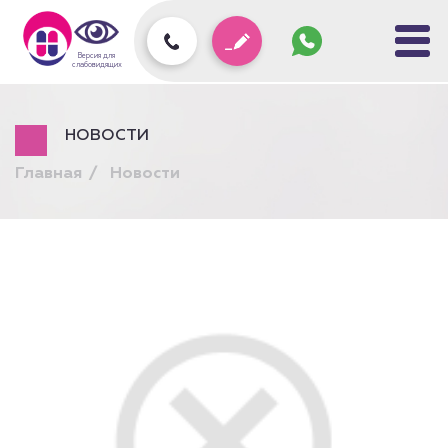
Задать
вопрос
колл-
Версия для
центру
слабовидящих
НОВОСТИ
Главная
Новости
Подарочный сертификат
на любую услугу!
На платные услуги Центра