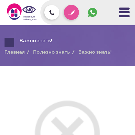
Задать
вопрос
колл-
Версия для
центру
слабовидящих
Важно знать!
Главная
Полезно знать
Важно знать!
Подарочн
на любую 
На платные 