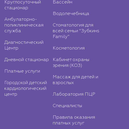
Круглосуточный
Бассейн
стационар
Водолечебница
Амбулаторно-
поликлиническая
Стоматология для
служба
всей семьи "Зубкинs
Family"
Диагностический
Центр
Косметология
Дневной стационар
Кабинет охраны
зрения (КОЗ)
Платные услуги
Массаж для детей и
Городской детский
взрослых
кардиологический
центр
Лаборатория ПЦР
Специалисты
Правила оказания
платных услуг