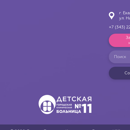
г. Ек
ул. Н
+7 (343) 2
З
Со