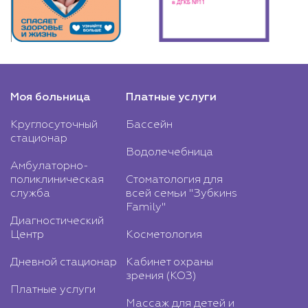
Моя больница
Платные услуги
Круглосуточный
Бассейн
стационар
Водолечебница
Амбулаторно-
поликлиническая
Стоматология для
служба
всей семьи "Зубкинs
Family"
Диагностический
Центр
Косметология
Дневной стационар
Кабинет охраны
зрения (КОЗ)
Платные услуги
Массаж для детей и