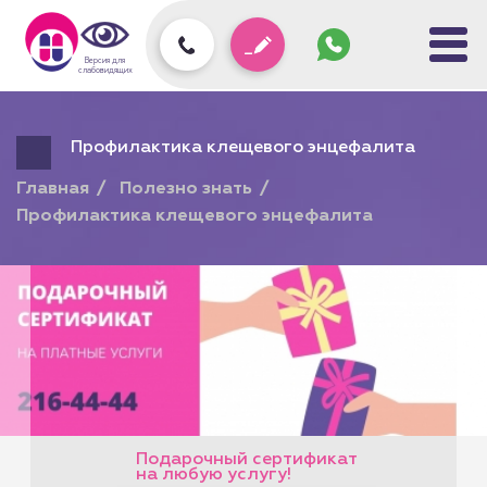
Задать
вопрос
колл-
Версия для
центру
слабовидящих
Профилактика клещевого энцефалита
Главная
Полезно знать
Профилактика клещевого энцефалита
Подарочный сертификат
на любую услугу!