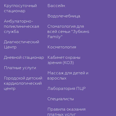
Круглосуточный
Бассейн
стационар
Водолечебница
Амбулаторно-
поликлиническая
Стоматология для
служба
всей семьи "Зубкинs
Family"
Диагностический
Центр
Косметология
Дневной стационар
Кабинет охраны
зрения (КОЗ)
Платные услуги
Массаж для детей и
Городской детский
взрослых
кардиологический
центр
Лаборатория ПЦР
Специалисты
Правила оказания
платных услуг