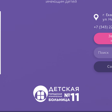
имеющим детей
г. Ек
ул. Н
+7 (343) 2
З
Со