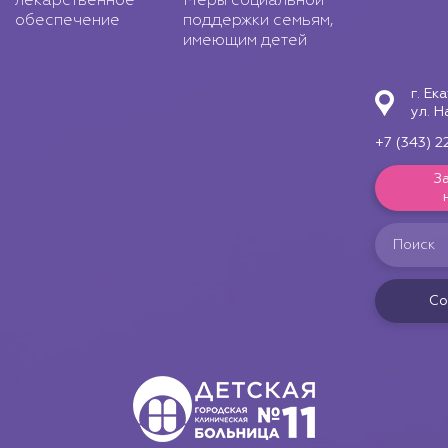
лекарственное
Меры социальной
обеспечение
поддержки семьям,
имеющим детей
г. Ек
ул. Н
+7 (343) 2
З
Со