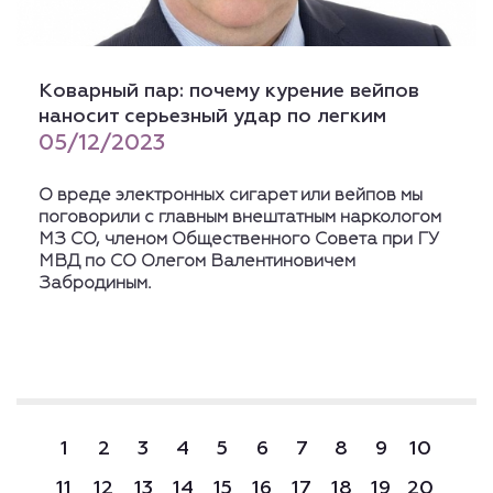
Коварный пар: почему курение вейпов
наносит серьезный удар по легким
05/12/2023
О вреде электронных сигарет или вейпов мы
поговорили с главным внештатным наркологом
МЗ СО, членом Общественного Совета при ГУ
МВД по СО Олегом Валентиновичем
Забродиным.
1
2
3
4
5
6
7
8
9
10
11
12
13
14
15
16
17
18
19
20