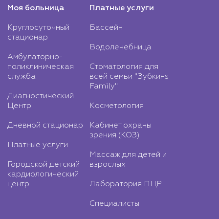
Моя больница
Платные услуги
Круглосуточный
Бассейн
стационар
Водолечебница
Амбулаторно-
поликлиническая
Стоматология для
служба
всей семьи "Зубкинs
Family"
Диагностический
Центр
Косметология
Дневной стационар
Кабинет охраны
зрения (КОЗ)
Платные услуги
Массаж для детей и
Городской детский
взрослых
кардиологический
центр
Лаборатория ПЦР
Специалисты