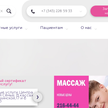
За
+7 (343) 228 59 33
н
ные услуги
Пациентам
О нас
й сертификат
услугу!
ые услуги Центра
 Семьи. В кассах
хинской,17 и 8
6