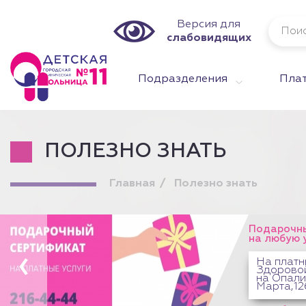
Версия для
слабовидящих
Подразделения
Плат
ПОЛЕЗНО ЗНАТЬ
Главная
Полезно знать
Подарочны
на любую 
На платн
Здоровой
на Опали
Марта,12