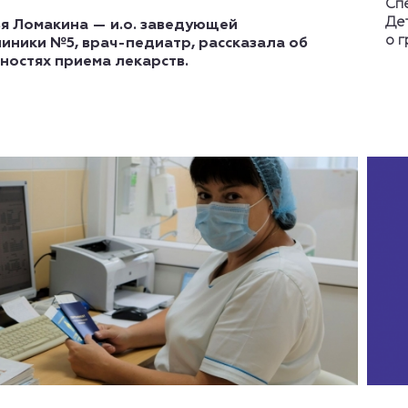
Сп
Де
я Ломакина — и.о. заведующей
о 
иники №5, врач-педиатр, рассказала об
ностях приема лекарств.