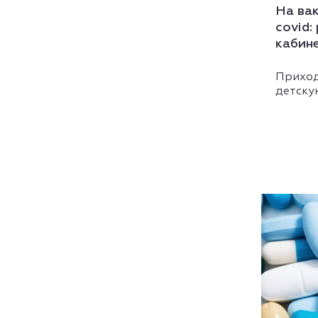
На ва
covid:
кабине
Приход
детску