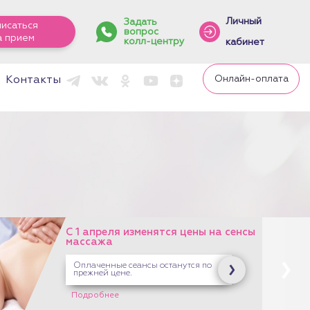
Личный
Задать
писаться
вопрос
а прием
колл-центру
кабинет
Онлайн-оплата
Контакты
С 1 апреля изменятся цены на сенсы
массажа
Оплаченные сеансы останутся по
прежней цене.
Подробнее