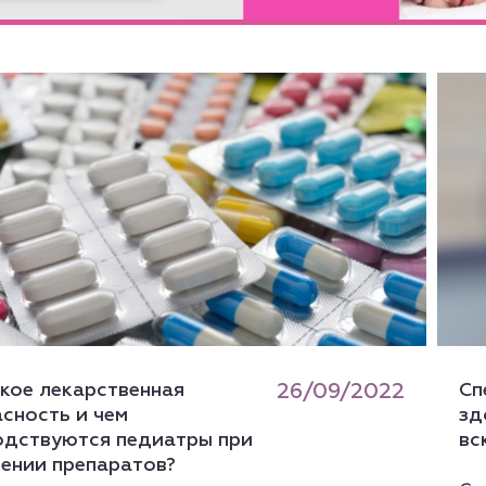
кое лекарственная
26/09/2022
Сп
сность и чем
зд
одствуются педиатры при
вс
чении препаратов?