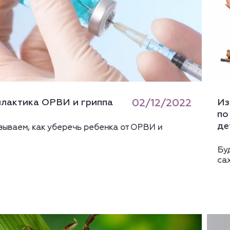
лактика ОРВИ и гриппа
02/12/2022
Из
по
де
зываем, как уберечь ребенка от ОРВИ и
Бу
са