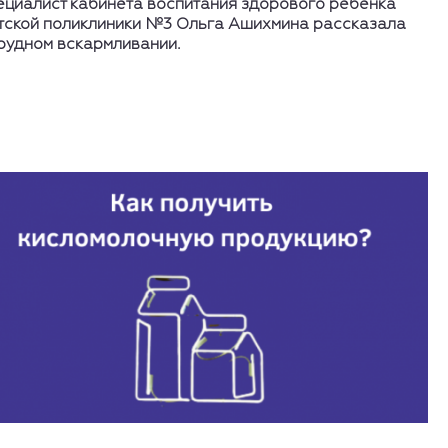
ециалист кабинета воспитания здорового ребёнка
тской поликлиники №3 Ольга Ашихмина рассказала
грудном вскармливании.