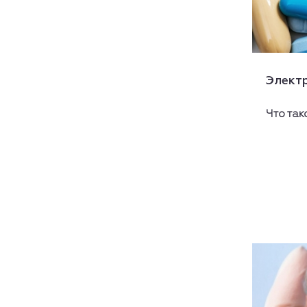
Элект
Что так