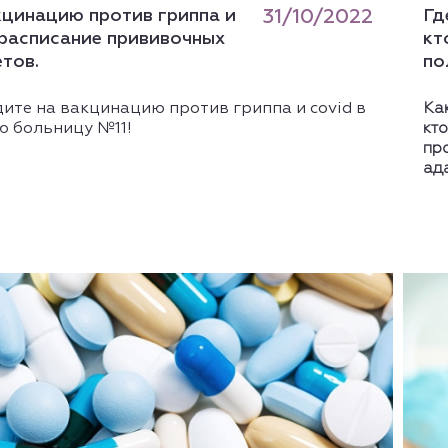
кцинацию против гриппа и
31/10/2022
Гд
 расписание прививочных
кт
тов.
по
ите на вакцинацию против гриппа и covid в
Как
ю больницу №11!
кт
пр
ад