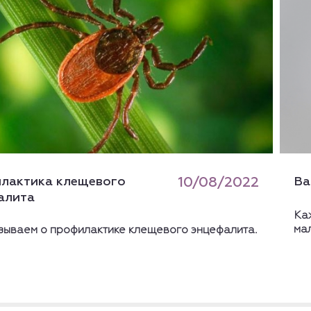
лактика клещевого
10/08/2022
Ва
алита
Ка
ма
зываем о профилактике клещевого энцефалита.