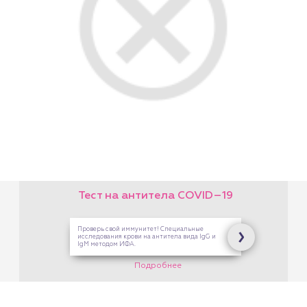
на любую услугу!
На платные услуги Центра
Здоровой Семьи. В кассах
на Опалихинской,17 и 8
Марта,126
Подробнее