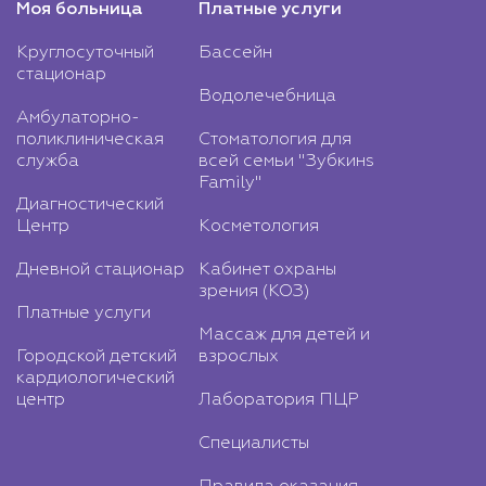
Моя больница
Платные услуги
Круглосуточный
Бассейн
стационар
Водолечебница
Амбулаторно-
поликлиническая
Стоматология для
служба
всей семьи "Зубкинs
Family"
Диагностический
Центр
Косметология
Дневной стационар
Кабинет охраны
зрения (КОЗ)
Платные услуги
Массаж для детей и
Городской детский
взрослых
кардиологический
центр
Лаборатория ПЦР
Специалисты