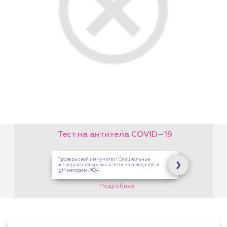
Тест на антитела COVID–19
Проверь свой иммунитет! Специальные
исследования крови на антитела вида IgG и
IgM методом ИФА.
Подробнее