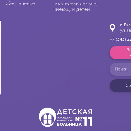
обеспечение
поддержки семьям,
имеющим детей
г. Ек
ул. Н
+7 (343) 2
З
Со