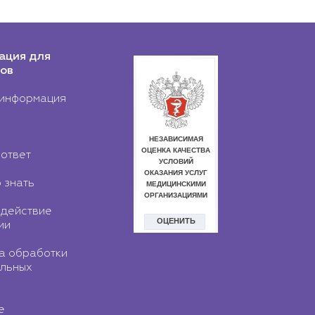
ация для
ов
информация
ответ
 знать
действие
ии
а обработки
льных
е