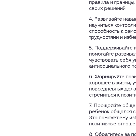
правила и границы,
своих решений.
4.
Развивайте навы
научиться контроли
способность к само
трудностями и избе
5.
Поддерживайте и
помогайте развиват
чувствовать себя у
антисоциального п
6.
Формируйте пози
хорошее в жизни, у
повседневных делах
стремиться к позит
7.
Поощряйте общен
ребёнок общался с 
Это поможет ему из
позитивные отноше
8.
Обратитесь за п