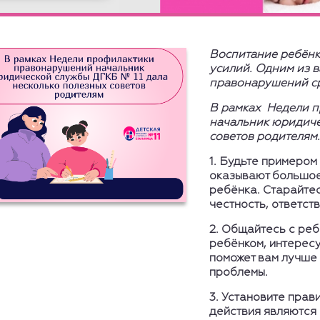
Воспитание ребёнка
усилий. Одним из 
правонарушений с
В рамках Недели п
начальник юридиче
советов родителям.
1.
Будьте примером 
оказывают большое
ребёнка. Старайте
честность, ответств
2.
Общайтесь с реб
ребёнком, интересу
поможет вам лучше 
проблемы.
3.
Установите прави
действия являются 