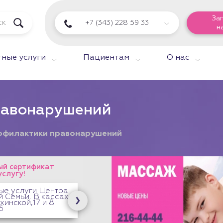
За
+7 (343) 228 59 33
н
ные услуги
Пациентам
О нас
равонарушений
офилактики правонарушений
й сертификат
услугу!
ые услуги Центра
 Семьи. В кассах
хинской,17 и 8
6