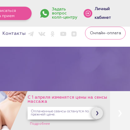
Личный
Задать
писаться
вопрос
а прием
колл-центру
кабинет
Онлайн-оплата
Контакты
С 1 апреля изменятся цены на сенсы
массажа
Оплаченные сеансы останутся по
прежней цене.
Подробнее