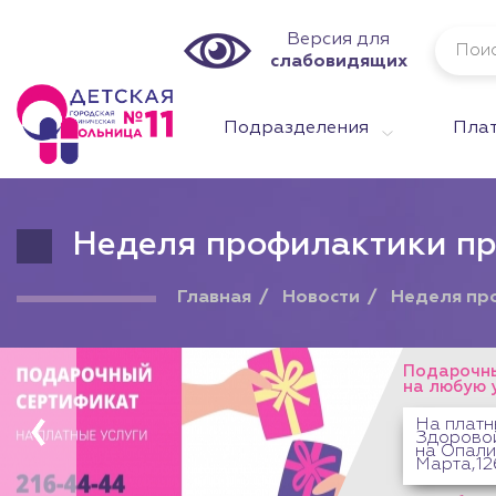
Версия для
слабовидящих
Подразделения
Плат
Неделя профилактики п
Главная
Новости
Неделя пр
Подарочны
на любую 
На платн
Здоровой
на Опали
Марта,12