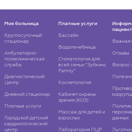
Моя больница
Платные услуги
Информ
пациент
Круглосуточный
Бассейн
стационар
Важная 
Водолечебница
Амбулаторно-
Отзывы
поликлиническая
Стоматология для
служба
всей семьи "Зубкинs
Вопрос-
Family"
Диагностический
Полезно
Центр
Косметология
Противо
Дневной стационар
Кабинет охраны
коррупц
зрения (КОЗ)
Платные услуги
Политик
Массаж для детей и
персона
Городской детский
взрослых
данных
кардиологический
центр
Лаборатория ПЦР
Льготно