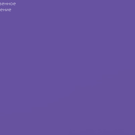
венное
ение