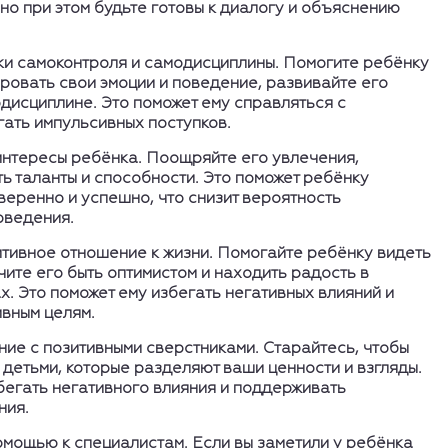
 но при этом будьте готовы к диалогу и объяснению
ки самоконтроля и самодисциплины.
Помогите ребёнку
ровать свои эмоции и поведение, развивайте его
дисциплине. Это поможет ему справляться с
гать импульсивных поступков.
нтересы ребёнка.
Поощряйте его увлечения,
ь таланты и способности. Это поможет ребёнку
веренно и успешно, что снизит вероятность
оведения.
тивное отношение к жизни.
Помогайте ребёнку видеть
чите его быть оптимистом и находить радость в
. Это поможет ему избегать негативных влияний и
ивным целям.
ие с позитивными сверстниками.
Старайтесь, чтобы
детьми, которые разделяют ваши ценности и взгляды.
бегать негативного влияния и поддерживать
ния.
омощью к специалистам.
Если вы заметили у ребёнка