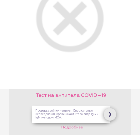
Тест на антитела COVID–19
Проверь свой иммунитет! Специальные
исследования крови на антитела вида IgG и
IgM методом ИФА.
Подробнее