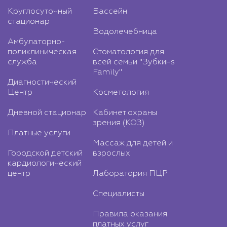
Круглосуточный
Бассейн
стационар
Водолечебница
Амбулаторно-
поликлиническая
Стоматология для
служба
всей семьи "Зубкинs
Family"
Диагностический
Центр
Косметология
Дневной стационар
Кабинет охраны
зрения (КОЗ)
Платные услуги
Массаж для детей и
Городской детский
взрослых
кардиологический
центр
Лаборатория ПЦР
Специалисты
Правила оказания
платных услуг