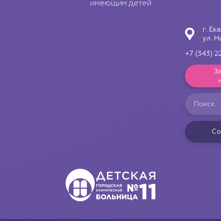
имеющим детей
г. Ек
ул. Н
+7 (343) 2
З
Со