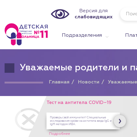
Версия для
слабовидящих
Подразделения
Плат
Уважаемые родители и п
Главная
Новости
Уважаемые
Тест на антитела COVID–19
Проверь свой иммунитет! Специальные
исследования крови на антитела вида IgG и
IgM методом ИФА.
Подробнее