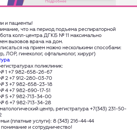
Подробнее
и и пациенты!
мание, что на период подъема респираторной
бота колл-центра ДГКБ № 11 максимально
ем вызовов врача на дом.
аписаться на прием можно несколькими способами:
р, ЛОР, гинеколог, офтальмолог, хирург)
тура
 регистратурах поликлиник:
1 +7 982-658-26-67
2 +7 912-280-03-70
3 +7 982-658-23-18
4 +7 982-690-17-51
5 +7 982-713-34-00
6 +7 982-713-34-28
атологический центр, регистратура +7(343) 231-50-
2
ьи (платные услуги): 8 (343) 216-44-44
 понимание и сотрудничество!