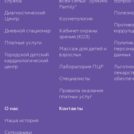
служба
всей семьи "Зубкинs
Вопрос-
Family"
Диагностический
Полезно
Центр
Косметология
Противо
Дневной стационар
Кабинет охраны
коррупц
зрения (КОЗ)
Платные услуги
Политик
Массаж для детей и
персона
Городской детский
взрослых
данных
кардиологический
центр
Лаборатория ПЦР
Льготно
лекарст
Специалисты
обеспеч
Правила оказания
платных услуг
О нас
Контакты
Наша история
Сотрудники