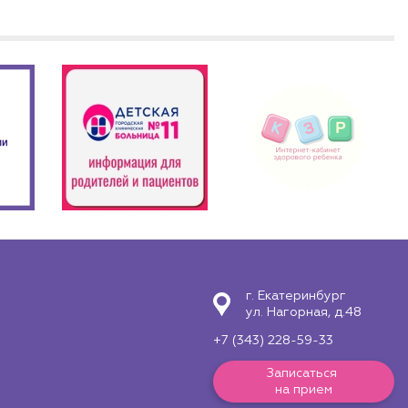
г. Екатеринбург
ул. Нагорная, д.48
+7 (343) 228-59-33
Записаться
на прием