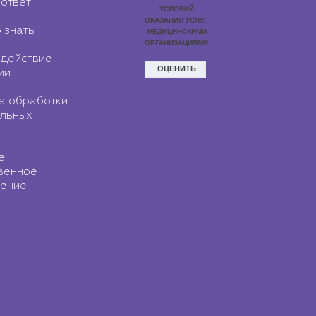
ответ
 знать
действие
ии
а обработки
льных
е
венное
ение