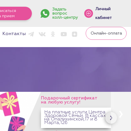
Личный
Задать
писаться
вопрос
а прием
колл-центру
кабинет
Онлайн-оплата
Контакты
Подарочный сертификат
на любую услугу!
На платные услуги Центра
Здоровой Семьи. В кассах
на Опалихинской,17 и 8
Марта,126