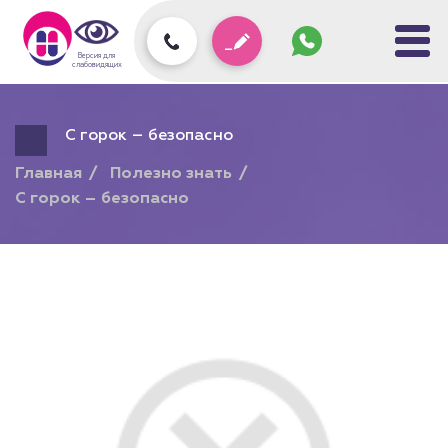
Задать
вопрос
колл-
Версия для
центру
слабовидящих
С горок – безопасно
Главная
Полезно знать
С горок – безопасно