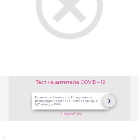
Тест на антитела COVID–19
Проверь свой иммунитет! Специальные
исследования крови на антитела вида IgG и
IgM методом ИФА.
Подробнее