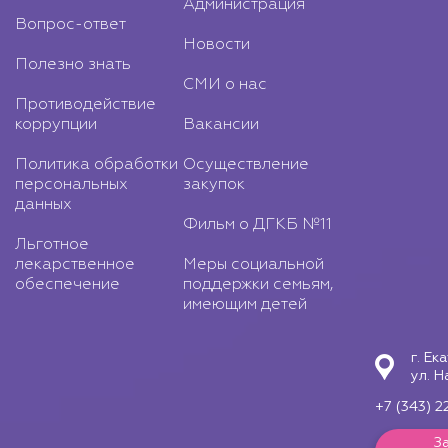
Администрация
Вопрос-ответ
Новости
Полезно знать
СМИ о нас
Противодействие
коррупции
Вакансии
Политика обработки
Осуществление
персональных
закупок
данных
Фильм о ДГКБ №11
Льготное
лекарственное
Меры социальной
обеспечение
поддержки семьям,
имеющим детей
г. Ек
ул. Н
+7 (343) 2
З