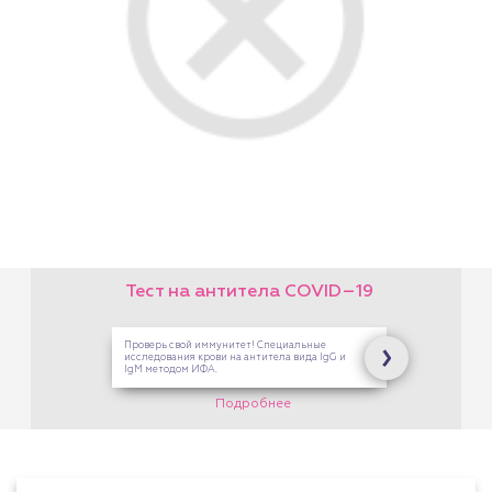
На платные услуги Центра
Здоровой Семьи. В кассах
на Опалихинской,17 и 8
Марта,126
Подробнее