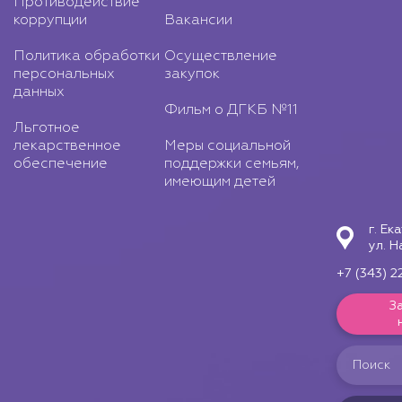
Противодействие
коррупции
Вакансии
Политика обработки
Осуществление
персональных
закупок
данных
Фильм о ДГКБ №11
Льготное
лекарственное
Меры социальной
обеспечение
поддержки семьям,
имеющим детей
г. Ек
ул. Н
+7 (343) 2
З