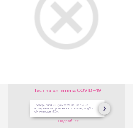
Подарочный сертификат
на любую услугу!
На платные услуги Центра
Здоровой Семьи. В кассах
на Опалихинской,17 и 8
Марта,126
Подробнее