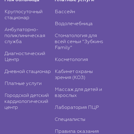
Моя больница
Платные услуги
Круглосуточный
Бассейн
стационар
Водолечебница
Амбулаторно-
поликлиническая
Стоматология для
служба
всей семьи "Зубкинs
Family"
Диагностический
Центр
Косметология
Дневной стационар
Кабинет охраны
зрения (КОЗ)
Платные услуги
Массаж для детей и
Городской детский
взрослых
кардиологический
центр
Лаборатория ПЦР
Специалисты
Правила оказания