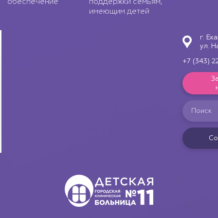
обеспечение
поддержки семьям,
имеющим детей
г. Ек
ул. Н
+7 (343) 2
З
Со