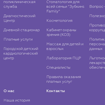
поликлиническая
Стоматология для
служба
всей семьи "Зубкинs
Вопрос-
Family"
Диагностический
Полезно
Центр
Косметология
Противо
Дневной стационар
Кабинет охраны
коррупц
зрения (КОЗ)
Платные услуги
Политик
Массаж для детей и
персона
Городской детский
взрослых
данных
кардиологический
центр
Лаборатория ПЦР
Льготно
лекарст
Специалисты
обеспеч
Правила оказания
платных услуг
О нас
Контакты
Наша история