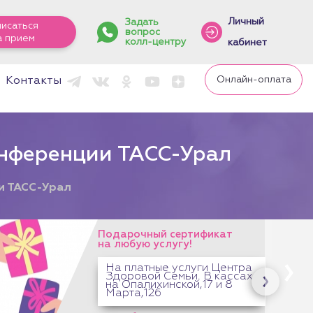
Личный
Задать
писаться
вопрос
а прием
колл-центру
кабинет
Онлайн-оплата
Контакты
онференции ТАСС-Урал
и ТАСС-Урал
С 1 апреля изменятся цены на сенсы
массажа
Оплаченные сеансы останутся по
прежней цене.
Подробнее