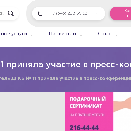
За
+7 (343) 228 59 33
н
ные услуги
Пациентам
О нас
1 приняла участие в пресс-к
ель ДГКБ № 11 приняла участие в пресс-конференци
й сертификат
услугу!
ые услуги Центра
 Семьи. В кассах
хинской,17 и 8
6