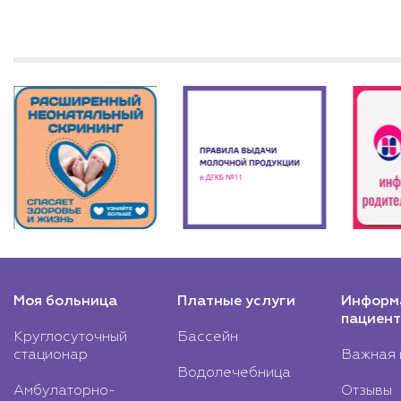
Моя больница
Платные услуги
Информ
пациент
Круглосуточный
Бассейн
стационар
Важная 
Водолечебница
Амбулаторно-
Отзывы