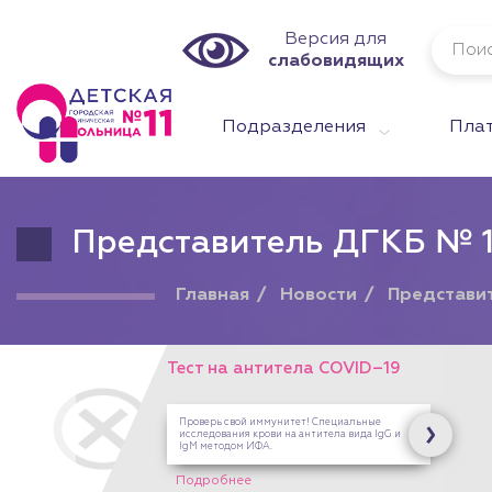
Версия для
слабовидящих
Подразделения
Плат
Представитель ДГКБ № 1
Главная
Новости
Представит
Подарочны
на любую 
На платн
Здоровой
на Опали
Марта,12