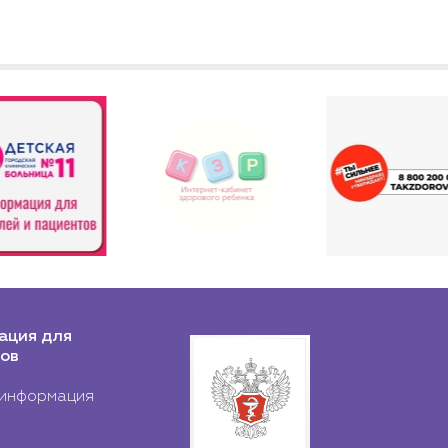
ация для
ов
информация