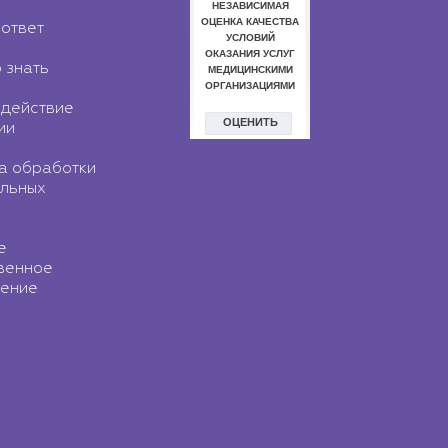
ответ
 знать
действие
ии
а обработки
льных
е
венное
ение