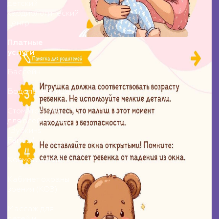
детский
кардиологический
центр
Платные
услуги
Бассейн
Водолечебница
Стоматология
для всей семьи
"Зубкинs
Family"
Косметология
Кабинет охраны
зрения (КОЗ)
Массаж для
детей и