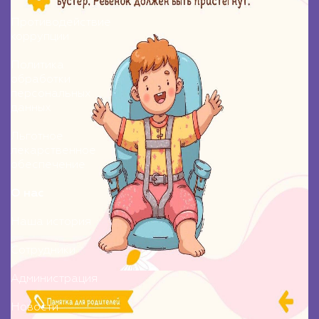
Противодействие
коррупции
Политика
обработки
персональных
данных
Льготное
лекарственное
обеспечение
О нас
Наша история
Сотрудники
Администрация
Новости