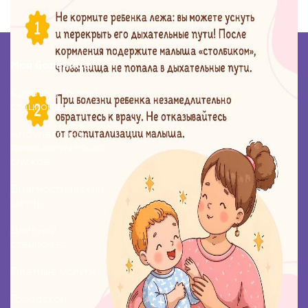
Моя больница
Круглосуточный
стационар
Амбулаторно-
поликлиническая
служба
Диагностический
Центр
Дневной
стационар
Платные услуги
Городской