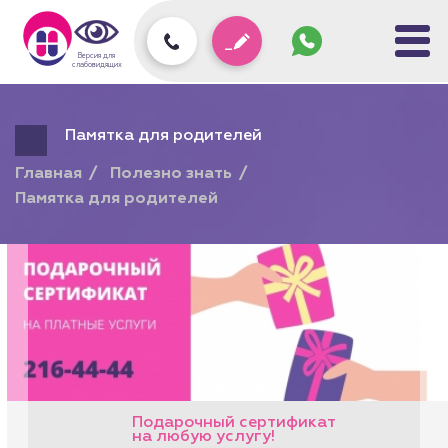
Задать
вопрос
колл-
Версия для
центру
слабовидящих
Памятка для родителей
Главная
Полезно знать
Памятка для родителей
Подарочный сертификат
на любую услугу!