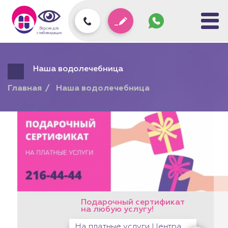
Задать
вопрос
колл-
Версия для
центру
слабовидящих
Наша водолечебница
Главная
Наша водолечебница
Подарочный сертификат
на любую услугу!
На платные услуги Центра