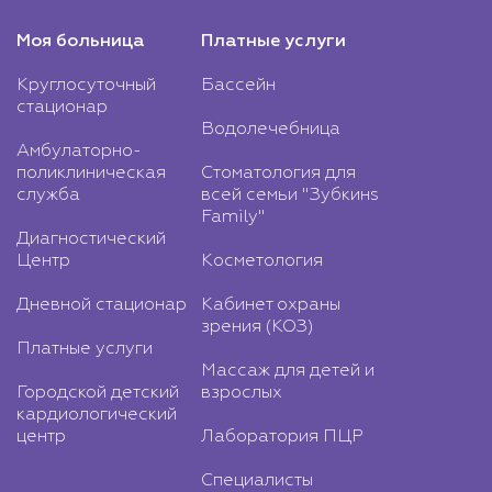
Моя больница
Платные услуги
Круглосуточный
Бассейн
стационар
Водолечебница
Амбулаторно-
поликлиническая
Стоматология для
служба
всей семьи "Зубкинs
Family"
Диагностический
Центр
Косметология
Дневной стационар
Кабинет охраны
зрения (КОЗ)
Платные услуги
Массаж для детей и
Городской детский
взрослых
кардиологический
центр
Лаборатория ПЦР
Специалисты