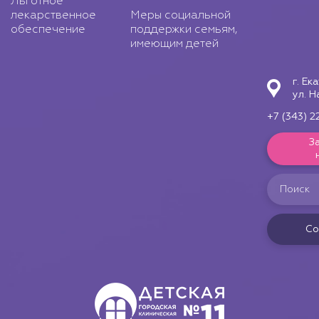
Льготное
лекарственное
Меры социальной
обеспечение
поддержки семьям,
имеющим детей
г. Ек
ул. Н
+7 (343) 2
З
Со