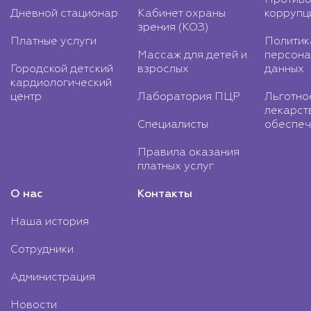
Противо
Дневной стационар
Кабинет охраны
коррупц
зрения (КОЗ)
Платные услуги
Политик
Массаж для детей и
персона
Городской детский
взрослых
данных
кардиологический
центр
Лаборатория ПЦР
Льготно
лекарст
Специалисты
обеспеч
Правила оказания
платных услуг
О нас
Контакты
Наша история
Сотрудники
Администрация
Новости