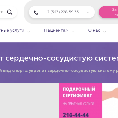
За
+7 (343) 228 59 33
н
ные услуги
Пациентам
О нас
т сердечно-сосудистую систе
й вид спорта укрепит сердечно-сосудистую систему 
Подарочный сертифик
на любую услугу!
На платные услуги 
Здоровой Семьи. В 
на Опалихинской,17 
Марта,126