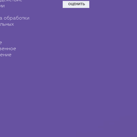
действие
ии
а обработки
льных
е
венное
ение