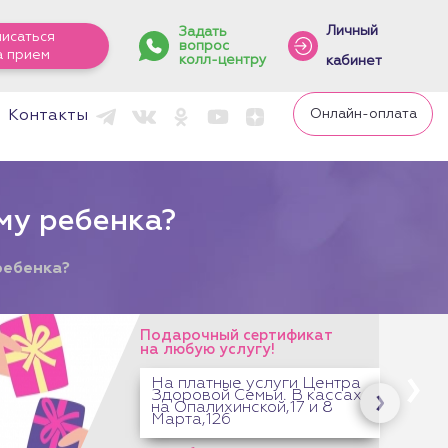
Личный
Задать
писаться
вопрос
а прием
колл-центру
кабинет
Онлайн-оплата
Контакты
му ребенка?
ребенка?
ат
Центра
кассах
и 8