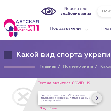
Версия для
слабовидящих
Подразделения
Плат
Какой вид спорта укрепи
Главная
Полезно знать
Како
VID–19
иальные
 вида IgG и