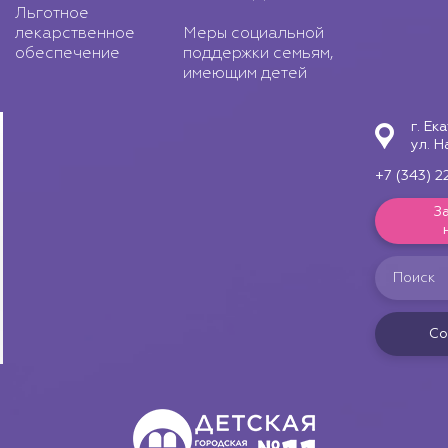
Льготное
лекарственное
Меры социальной
обеспечение
поддержки семьям,
имеющим детей
г. Ек
ул. Н
+7 (343) 2
З
Со