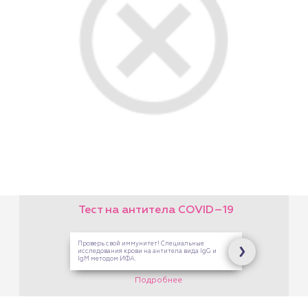
Подарочный сертификат
на любую услугу!
На платные услуги Центра
Здоровой Семьи. В кассах
на Опалихинской,17 и 8
Марта,126
Подробнее