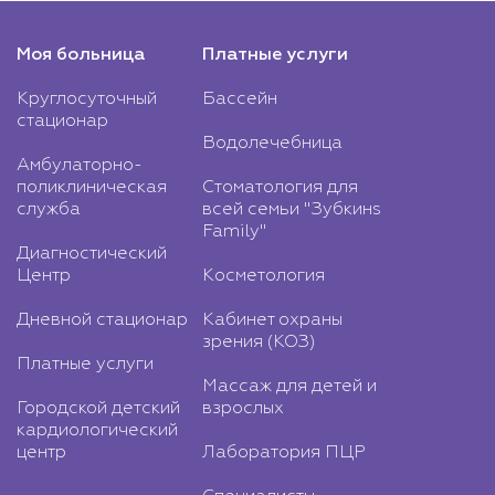
Моя больница
Платные услуги
Круглосуточный
Бассейн
стационар
Водолечебница
Амбулаторно-
поликлиническая
Стоматология для
служба
всей семьи "Зубкинs
Family"
Диагностический
Центр
Косметология
Дневной стационар
Кабинет охраны
зрения (КОЗ)
Платные услуги
Массаж для детей и
Городской детский
взрослых
кардиологический
центр
Лаборатория ПЦР