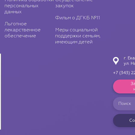
Политика обработки
Осуществление
персональных
закупок
данных
Фильм о ДГКБ №11
Льготное
лекарственное
Меры социальной
обеспечение
поддержки семьям,
имеющим детей
г. Ек
ул. Н
+7 (343) 2
З
Со