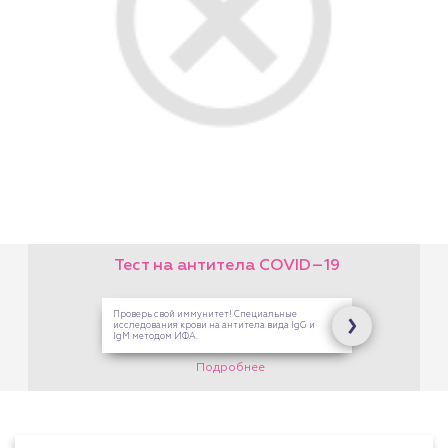
На платные услуги Центра
Здоровой Семьи. В кассах
на Опалихинской,17 и 8
Марта,126
Подробнее