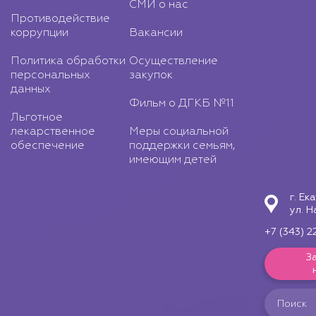
СМИ о нас
Противодействие
коррупции
Вакансии
Политика обработки
Осуществление
персональных
закупок
данных
Фильм о ДГКБ №11
Льготное
лекарственное
Меры социальной
обеспечение
поддержки семьям,
имеющим детей
г. Ек
ул. Н
+7 (343) 2
З