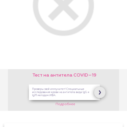
Тест на антитела COVID–19
Проверь свой иммунитет! Специальные
исследования крови на антитела вида IgG и
IgM методом ИФА.
Подробнее