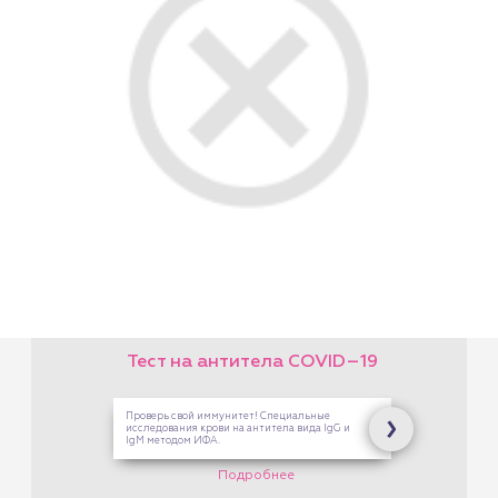
Подарочный сертиф
на любую услугу!
На платные услуги Цен
Здоровой Семьи. В кас
на Опалихинской,17 и 8
Марта,126
Подробнее
ID–19
gG и