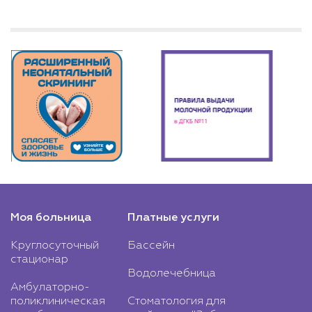
Моя больница
Платные услуги
Круглосуточный
Бассейн
стационар
Водолечебница
Амбулаторно-
поликлиническая
Стоматология для