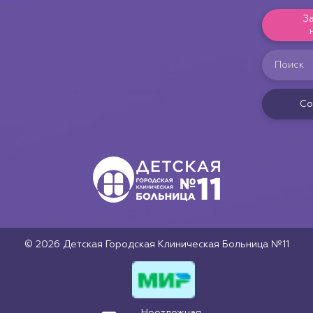
З
Со
© 2026 Детская Городская Клиническая Больница №11
Неотложная