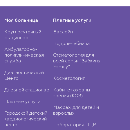
Моя больница
Платные услуги
Круглосуточный
Бассейн
стационар
Водолечебница
Амбулаторно-
поликлиническая
Стоматология для
служба
всей семьи "Зубкинs
Family"
Диагностический
Центр
Косметология
Дневной стационар
Кабинет охраны
зрения (КОЗ)
Платные услуги
Массаж для детей и
Городской детский
взрослых
кардиологический
центр
Лаборатория ПЦР