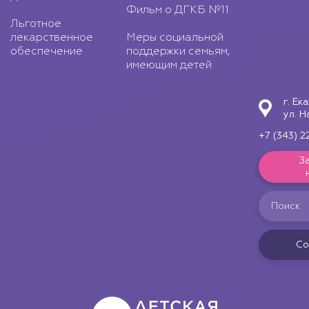
Фильм о ДГКБ №11
Льготное
лекарственное
Меры социальной
обеспечение
поддержки семьям,
имеющим детей
г. Ек
ул. Н
+7 (343) 2
З
Со