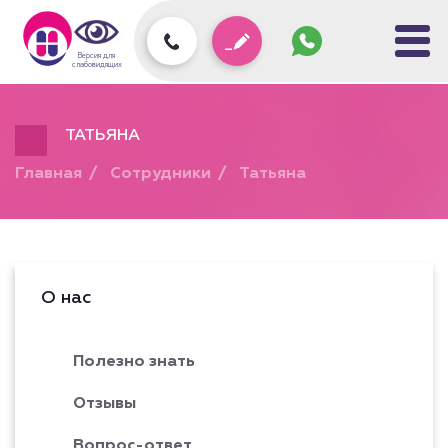
Задать
вопрос
колл-
Версия для
центру
слабовидящих
ТАТЬЯНА
Главная
Сотрудники
Татьяна
О нас
Полезно знать
Отзывы
Вопрос-ответ