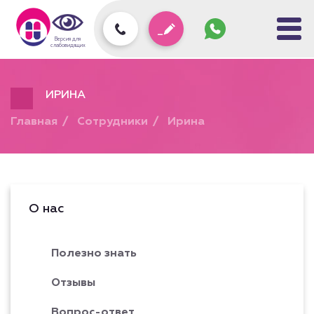
Задать
вопрос
колл-
Версия для
центру
слабовидящих
ИРИНА
Главная
Сотрудники
Ирина
О нас
Полезно знать
Отзывы
Вопрос-ответ