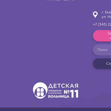
г. Ек
ул. Н
+7 (343) 2
З
Со