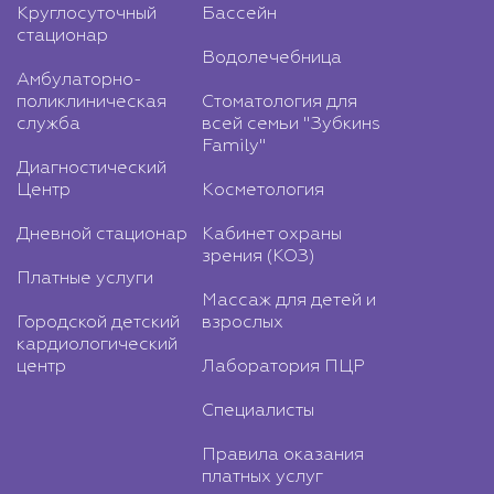
Круглосуточный
Бассейн
стационар
Водолечебница
Амбулаторно-
поликлиническая
Стоматология для
служба
всей семьи "Зубкинs
Family"
Диагностический
Центр
Косметология
Дневной стационар
Кабинет охраны
зрения (КОЗ)
Платные услуги
Массаж для детей и
Городской детский
взрослых
кардиологический
центр
Лаборатория ПЦР
Специалисты
Правила оказания
платных услуг