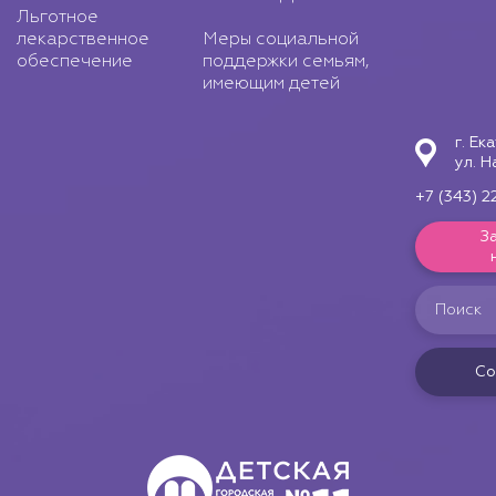
Льготное
лекарственное
Меры социальной
обеспечение
поддержки семьям,
имеющим детей
г. Ек
ул. Н
+7 (343) 2
З
Со