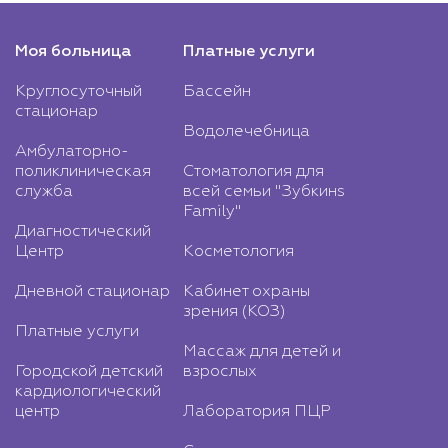
Моя больница
Платные услуги
Круглосуточный
Бассейн
стационар
Водолечебница
Амбулаторно-
поликлиническая
Стоматология для
служба
всей семьи "Зубкинs
Family"
Диагностический
Центр
Косметология
Дневной стационар
Кабинет охраны
зрения (КОЗ)
Платные услуги
Массаж для детей и
Городской детский
взрослых
кардиологический
центр
Лаборатория ПЦР