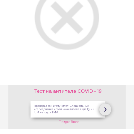
Подарочный сертификат
на любую услугу!
На платные услуги Центра
Здоровой Семьи. В кассах
на Опалихинской,17 и 8
Марта,126
Подробнее